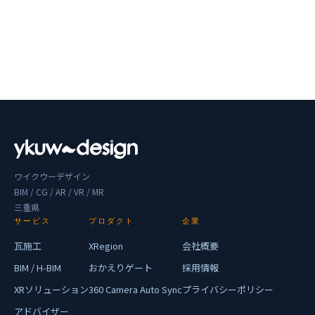
ワイクウーデザイン
BIM / CG / AR / VR / MR
三重県
サービス
プロダクト
企業
瓦施工
XRegion
会社概要
BIM / H-BIM
おかえりゲート
採用情報
XRソリューション
360 Camera Auto Sync
プライバシーポリシー
アドバイザー