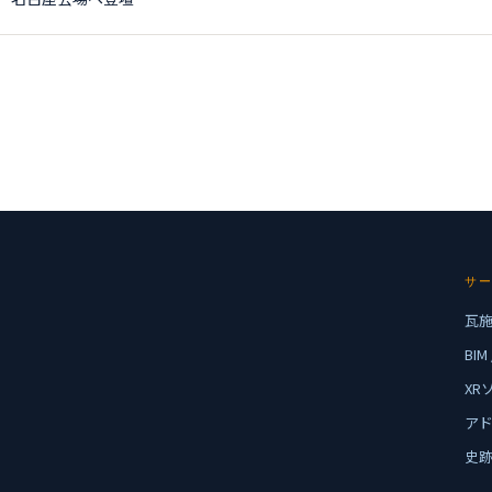
サ
瓦
BIM 
XR
ア
史