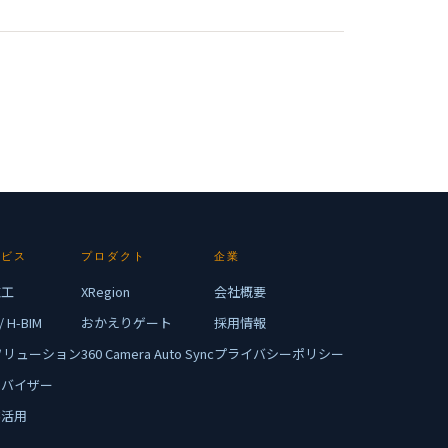
ービス
プロダクト
企業
施工
XRegion
会社概要
/ H-BIM
おかえりゲート
採用情報
ソリューション
360 Camera Auto Sync
プライバシーポリシー
ドバイザー
跡活用