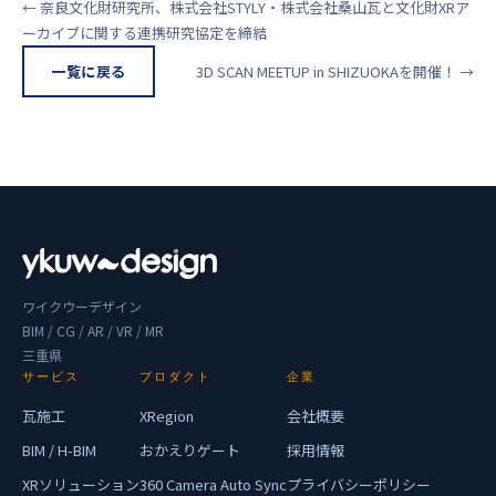
← 奈良文化財研究所、株式会社STYLY・株式会社桑山瓦と文化財XRア
ーカイブに関する連携研究協定を締結
一覧に戻る
3D SCAN MEETUP in SHIZUOKAを開催！ →
ワイクウーデザイン
BIM / CG / AR / VR / MR
三重県
サービス
プロダクト
企業
瓦施工
XRegion
会社概要
BIM / H-BIM
おかえりゲート
採用情報
XRソリューション
360 Camera Auto Sync
プライバシーポリシー