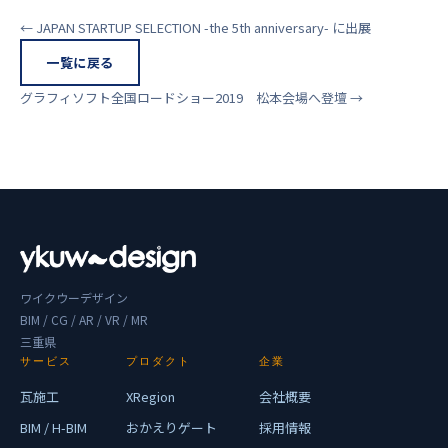
← JAPAN STARTUP SELECTION -the 5th anniversary- に出展
一覧に戻る
グラフィソフト全国ロードショー2019 松本会場へ登壇 →
ワイクウーデザイン
BIM / CG / AR / VR / MR
三重県
サービス
プロダクト
企業
瓦施工
XRegion
会社概要
BIM / H-BIM
おかえりゲート
採用情報