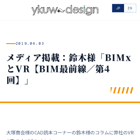
JP
EN
2019.06.03
メディア掲載：鈴木様「BIMx
とVR【BIM最前線／第4
回】」
大塚商会様のCAD読本コーナーの鈴木様のコラムに弊社のVR